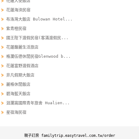
⋟
花蓮大使飯店
線
⋟
花蓮海泱民宿
上
⋟
布洛灣大飯店 Bulowan Hotel...
客
⋟
紫青橙民宿
服
⋟
國王陛下渡假民宿(客滿渡假民...
⋟
花蓮馥麗生活旅店
紅
⋟
格瀾伍德休閒民宿Glenwood b...
利
查
⋟
花蓮富野渡假酒店
詢
⋟
非凡假期大飯店
⋟
麗格休閒飯店
⋟
碧海藍天飯店
訂
房
⋟
洄瀾窩國際青年旅舍 Hualien...
Q&A
⋟
星宿海民宿
國
親子訂房 familytrip.easytravel.com.tw/order
旅