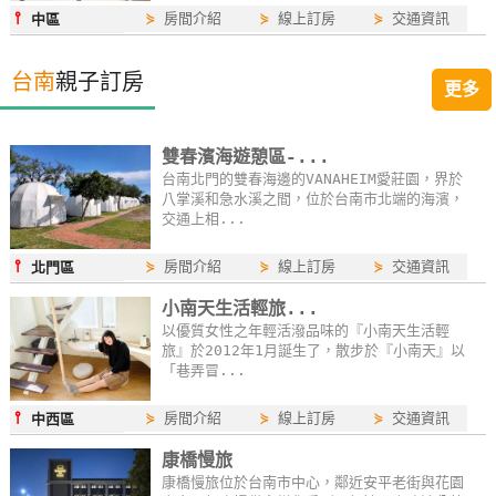
⫯
⋟
房間介紹
⋟
線上訂房
⋟
交通資訊
中區
台南
親子訂房
更多
雙春濱海遊憩區-...
台南北門的雙春海邊的VANAHEIM愛莊園，界於
八掌溪和急水溪之間，位於台南市北端的海濱，
交通上相...
⫯
⋟
房間介紹
⋟
線上訂房
⋟
交通資訊
北門區
小南天生活輕旅...
以優質女性之年輕活潑品味的『小南天生活輕
旅』於2012年1月誕生了，散步於『小南天』以
「巷弄冒...
⫯
⋟
房間介紹
⋟
線上訂房
⋟
交通資訊
中西區
康橋慢旅
康橋慢旅位於台南市中心，鄰近安平老街與花園