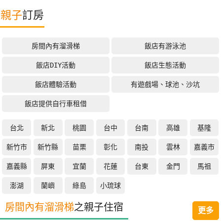
特
親子
訂房
色
民
房間內有溜滑梯
飯店有游泳池
宿
飯店DIY活動
飯店生態活動
全
飯店體驗活動
有遊戲場、球池、沙坑
球
飯店提供自行車租借
租
車
台北
新北
桃園
台中
台南
高雄
基隆
新竹市
新竹縣
苗栗
彰化
南投
雲林
嘉義市
網
紅
嘉義縣
屏東
宜蘭
花蓮
台東
金門
馬祖
帶
澎湖
蘭嶼
綠島
小琉球
你
玩
房間內有溜滑梯
之親子住宿
更多