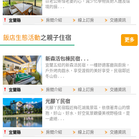
以老公疼惜老婆的心，減少化學物質對人體及環
卡
境的損...
訂
⫯
⋟
房間介紹
⋟
線上訂房
⋟
交通資訊
宜蘭縣
房
飯店生態活動
之親子住宿
更多
請
款
收
新森活包棟民宿...
據
宜蘭五結的新森活民宿，一樓舒適客廳與廚房，
戶外烤肉戲水，享受渡假的美好享受，民宿鄰近
冬山伯...
合
作
⫯
⋟
房間介紹
⋟
線上訂房
⋟
交通資訊
宜蘭縣
提
案
光腳丫民宿
光腳丫民宿臨近梅花湖風景區，依偎著青山的懷
抱，好山、好水、好空氣景觀優美視野極佳，是
一處絕...
飯
店
⫯
⋟
房間介紹
⋟
線上訂房
⋟
交通資訊
宜蘭縣
合