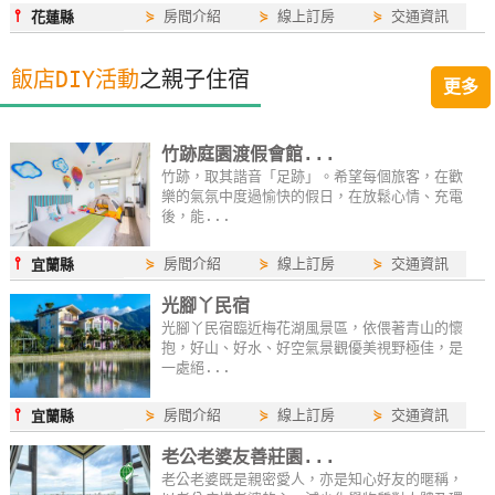
⫯
⋟
房間介紹
⋟
線上訂房
⋟
交通資訊
花蓮縣
線
上
飯店DIY活動
客
之親子住宿
更多
服
竹跡庭園渡假會館...
竹跡，取其諧音「足跡」。希望每個旅客，在歡
紅
樂的氣氛中度過愉快的假日，在放鬆心情、充電
利
後，能...
查
詢
⫯
⋟
房間介紹
⋟
線上訂房
⋟
交通資訊
宜蘭縣
光腳丫民宿
光腳丫民宿臨近梅花湖風景區，依偎著青山的懷
訂
抱，好山、好水、好空氣景觀優美視野極佳，是
房
一處絕...
Q&A
⫯
⋟
房間介紹
⋟
線上訂房
⋟
交通資訊
宜蘭縣
老公老婆友善莊園...
國
老公老婆既是親密愛人，亦是知心好友的暱稱，
旅