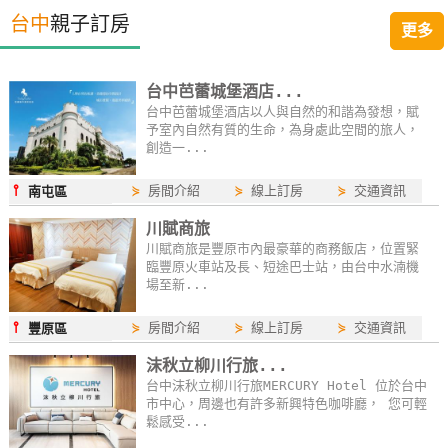
台中
親子訂房
更多
台中芭蕾城堡酒店...
台中芭蕾城堡酒店以人與自然的和諧為發想，賦
予室內自然有質的生命，為身處此空間的旅人，
創造一...
⫯
⋟
房間介紹
⋟
線上訂房
⋟
交通資訊
南屯區
川賦商旅
川賦商旅是豐原市內最豪華的商務飯店，位置緊
臨豐原火車站及長、短途巴士站，由台中水湳機
場至新...
⫯
⋟
房間介紹
⋟
線上訂房
⋟
交通資訊
豐原區
沫秋立柳川行旅...
台中沫秋立柳川行旅MERCURY Hotel 位於台中
市中心，周邊也有許多新興特色咖啡廳， 您可輕
鬆感受...