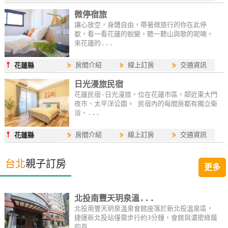
微停宿旅
讓心放空，身體自由，帶著微旅行的你在此停
歇，看一看花蓮的蛻變，聽一聽山與歌的呢喃。
來花蓮的...
⫯
⋟
房間介紹
⋟
線上訂房
⋟
交通資訊
花蓮縣
日光漫旅民宿
花蓮民宿-日光漫旅，位在花蓮市區，鄰近東大門
夜市、太平洋公園。 民宿內的每間房都有獨立衛
浴、...
⫯
⋟
房間介紹
⋟
線上訂房
⋟
交通資訊
花蓮縣
台北
親子訂房
更多
北投南豐天玥泉溫...
北投南豐天玥泉溫泉會館座落於新北投溫泉區，
捷運新北投站僅需步行約3分鐘，會館與濃密綠蔭
的百...