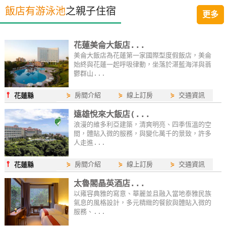
飯店有游泳池
之親子住宿
單
更多
管
理
花蓮美侖大飯店...
美侖大飯店為花蓮第一家國際型度假飯店，美侖
始終與花蓮一起呼吸律動，坐落於湛藍海洋與蓊
會
鬱群山...
員
帳
⫯
⋟
房間介紹
⋟
線上訂房
⋟
交通資訊
花蓮縣
戶
遠雄悅來大飯店(...
浪漫的維多利亞建築，清爽明亮、四季恆溫的空
間，體貼入微的服務，與變化萬千的景致，許多
客
人走進...
服
⫯
⋟
房間介紹
⋟
線上訂房
⋟
交通資訊
聯
花蓮縣
絡
太魯閣晶英酒店...
單
以雍容典雅的寫意、華麗並且融入當地泰雅民族
氣息的風格設計，多元精緻的餐飲與體貼入微的
服務、...
Line