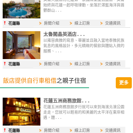
始終與花蓮一起呼吸律動，坐落於湛藍海洋與蓊
鬱群山...
⫯
⋟
房間介紹
⋟
線上訂房
⋟
交通資訊
花蓮縣
太魯閣晶英酒店...
以雍容典雅的寫意、華麗並且融入當地泰雅民族
氣息的風格設計，多元精緻的餐飲與體貼入微的
服務、...
⫯
⋟
房間介紹
⋟
線上訂房
⋟
交通資訊
花蓮縣
飯店提供自行車租借
之親子住宿
更多
花蓮五洲商務旅館...
花蓮五洲商務旅館步行就可以來到海濱北濱公園
走走，您就可以輕易的和美麗的太平洋在東岸相
遇，體...
⫯
⋟
房間介紹
⋟
線上訂房
⋟
交通資訊
花蓮縣